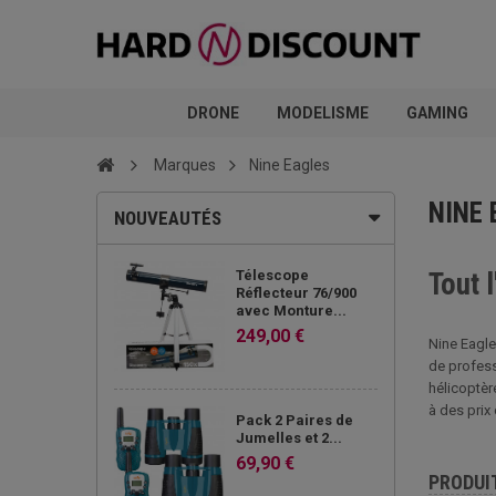
DRONE
MODELISME
GAMING
Marques
Nine Eagles
NINE
NOUVEAUTÉS
Télescope
Tout 
Réflecteur 76/900
avec Monture...
249,00 €
Nine Eagle
de profess
hélicoptèr
à des prix
Pack 2 Paires de
Jumelles et 2...
69,90 €
PRODUI