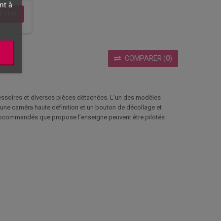
nt à
ETER
COMPARER
(
0
)
cessoires et diverses pièces détachées. L’un des modèles
r une caméra haute définition et un bouton de décollage et
radiocommandés que propose l’enseigne peuvent être pilotés