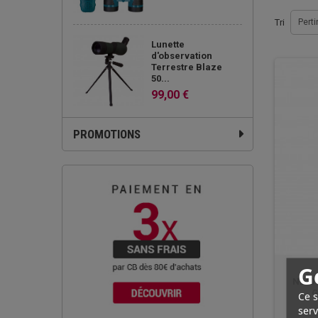
Tri
Pert
Lunette
d'observation
Terrestre Blaze
50...
99,00 €
PROMOTIONS
G
NE401
G
Ce s
serv