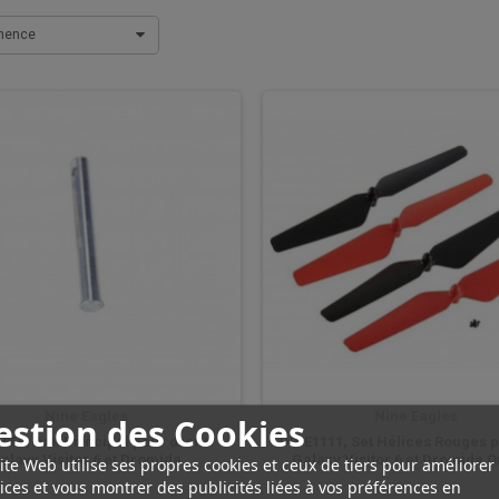
inence
Nine Eagles
Nine Eagles
estion des Cookies
059, Axe Principal pour drone
DIDE1111, Set Hélices Rouges 
alaxy Visitor 6 et Dromida
Galaxy Visitor 6 et Dromida 
ite Web utilise ses propres cookies et ceux de tiers pour améliorer
ices et vous montrer des publicités liées à vos préférences en