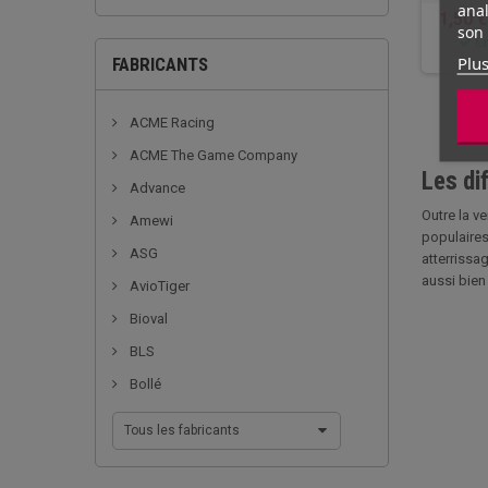
anal
1,50 €
son 
En
Plus
FABRICANTS
ACME Racing
ACME The Game Company
Les di
Advance
Outre la v
Amewi
populaires
ASG
atterrissa
aussi bien
AvioTiger
Bioval
BLS
Bollé
Tous les fabricants