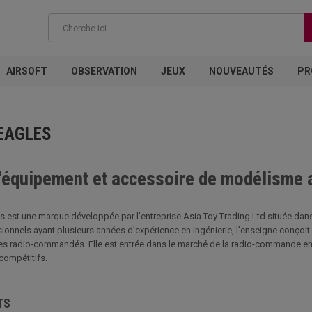
AIRSOFT
OBSERVATION
JEUX
NOUVEAUTÉS
PR
 EAGLES
l'équipement et accessoire de modélisme 
s est une marque développée par l’entreprise Asia Toy Trading Ltd située da
ionnels ayant plusieurs années d’expérience en ingénierie, l’enseigne conçoi
es radio-commandés. Elle est entrée dans le marché de la radio-commande en m
 compétitifs.
TS