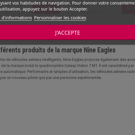
ysant vos habitudes de navigation. Pour donner votre consenteme
4,50 €
utilisation, appuyez sur le bouton Accepter.
ACHETER
ACH
 stock
En stock
 d'informations
Personnaliser les cookies
J'ACCEPTE
fférents produits de la marque Nine Eagles
ente de véhicules aériens intelligents, Nine Eagles propose également des ac
 de la marque inclut le quadricoptère Galaxy Visitor 7 M1. Il est caractérisé pa
ge automatique. Performants et simples d’utilisation, les véhicules aériens 
 par un nouveau pilote que par une personne expérimentée.