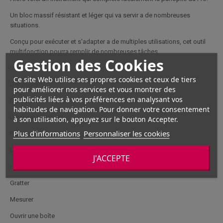
Un bloc massif résistant et léger qui va servir a de nombreuses
situations.
Conçu pour exécuter et s'adapter a de multiples utilisations, cet outil
multifonction pourra remplir de nombreuses tâches.
Gestion des Cookies
Scier
Ce site Web utilise ses propres cookies et ceux de tiers
Découper
pour améliorer nos services et vous montrer des
publicités liées à vos préférences en analysant vos
Décapsuler
habitudes de navigation. Pour donner votre consentement
Dévisser ou visser
à son utilisation, appuyez sur le bouton Accepter.
Plus d'informations
Personnaliser les cookies
Pincer
Dénuder
J'ACCEPTE
Limer
Gratter
Mesurer
Ouvrir une boîte