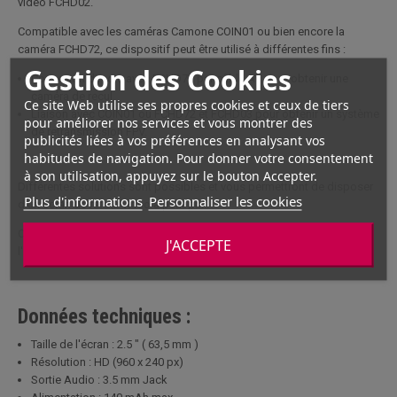
vidéo FCHD02.
Compatible avec les caméras Camone COIN01 ou bien encore la
caméra FCHD72, ce dispositif peut être utilisé à différentes fins :
Gestion des Cookies
Connexion directe avec FCHD72 par câble AV pour obtenir une
caméra de recul.
Ce site Web utilise ses propres cookies et ceux de tiers
Liaison avec COIN01 ou FCHD72 et FCHD03 pour obtenir un système
pour améliorer nos services et vous montrer des
de retransmission FPV.
publicités liées à vos préférences en analysant vos
habitudes de navigation. Pour donner votre consentement
à son utilisation, appuyez sur le bouton Accepter.
Différentes solutions sont possibles et vous permettront de disposer
Plus d'informations
Personnaliser les cookies
d'un écran de retour vidéo à petit prix.
Ce petit moniteur pourra être fixé au poignet ou à la ceinture selon
J'ACCEPTE
l'utilisation que vous souhaiterez en faire.
Données techniques :
Taille de l'écran : 2.5 " ( 63,5 mm )
Résolution : HD (960 x 240 px)
Sortie Audio : 3.5 mm Jack