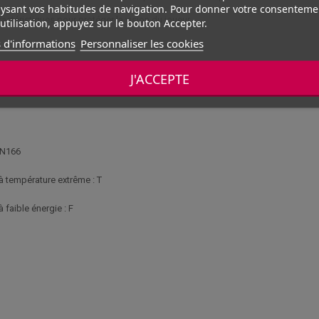
ysant vos habitudes de navigation. Pour donner votre consenteme
ctéristiques pour protéger la vision du joueur.
utilisation, appuyez sur le bouton Accepter.
 d'informations
Personnaliser les cookies
J'ACCEPTE
EN166
 température extrême : T
faible énergie : F