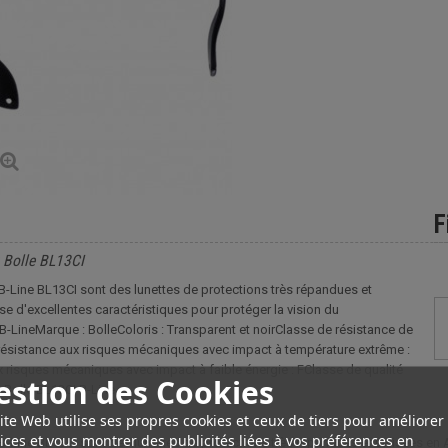
F
t Bolle BL13CI
s B-Line BL13CI sont des lunettes de protections très répandues et
se d'excellentes caractéristiques pour protéger la vision du
-LineMarque : BolleColoris : Transparent et noirClasse de résistance de
résistance aux risques mécaniques avec impact à température extrême :
 risques mécaniques avec impact à faible énergie : FClasse de qualité
estion des Cookies
t Bolle BL13CI B-Line
ite Web utilise ses propres cookies et ceux de tiers pour améliorer
ices et vous montrer des publicités liées à vos préférences en
 B-Line BL13CI sont des lunettes de protections très répandues et utilisées en A