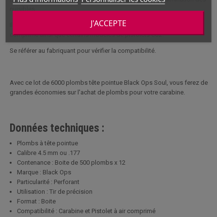
nuisibles.
J'ACCEPTE
Ils sont compatibles avec les carabines à plomb, les pistolets à air
comprimé ainsi que certains modèles de pistolets Co2.
Se référer au fabriquant pour vérifier la compatibilité.
Avec ce lot de 6000 plombs tête pointue Black Ops Soul, vous ferez de
grandes économies sur l'achat de plombs pour votre carabine.
Données techniques :
Plombs à tête pointue
Calibre 4.5 mm ou .177
Contenance : Boite de 500 plombs x 12
Marque : Black Ops
Particularité : Perforant
Utilisation : Tir de précision
Format : Boite
Compatibilité : Carabine et Pistolet à air comprimé