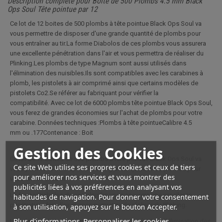
Description complète pour Boite de 500 Plombs 4.5 mm Black
Ops Soul Tête pointue par 12
Ce lot de 12 boites de 500 plombs à tête pointue Black Ops Soul va
vous permettre de disposer d'une grande quantité de plombs pour
vous entraîner au tir.La forme Diabolos de ces plombs vous assurera
une excellente pénétration dans l'air et vous permettra de réaliser du
Plinking.Les plombs de type Magnum sont aussi utilisés dans
l'élimination des nuisibles.Ils sont compatibles avec les carabines à
plomb, les pistolets à air comprimé ainsi que certains modèles de
pistolets Co2.Se référer au fabriquant pour vérifier la
compatibilité. Avec ce lot de 6000 plombs tête pointue Black Ops Soul,
vous ferez de grandes économies sur l'achat de plombs pour votre
carabine. Données techniques :Plombs à tête pointueCalibre 4.5
mm ou .177Contenance : Boit
Gestion des Cookies
Ce lot de 12 boites de 500 plombs à tête pointue Black Ops Soul va
Ce site Web utilise ses propres cookies et ceux de tiers
vous permettre de disposer d'une grande quantité de plombs pour
pour améliorer nos services et vous montrer des
vous entraîner au tir.
publicités liées à vos préférences en analysant vos
La forme Diabolos de ces plombs vous assurera une excellente
habitudes de navigation. Pour donner votre consentement
pénétration dans l'air et vous permettra de réaliser du Plinking.
à son utilisation, appuyez sur le bouton Accepter.
Plus d'informations
Personnaliser les cookies
Les plombs de type Magnum sont aussi utilisés dans l'élimination des